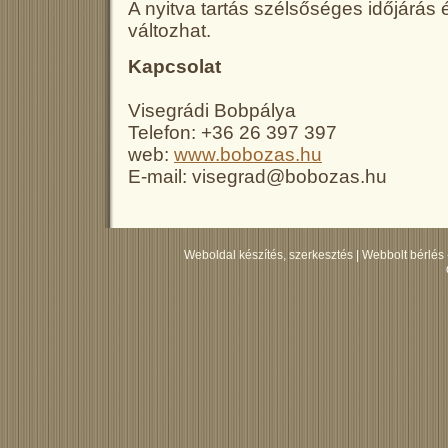
A nyitva tartás szélsőséges időjárás
változhat.
Kapcsolat
Visegrádi Bobpálya
Telefon: +36 26 397 397
web:
www.bobozas.hu
E-mail: visegrad@bobozas.hu
Weboldal készítés, szerkesztés
|
Webbolt bérlés 