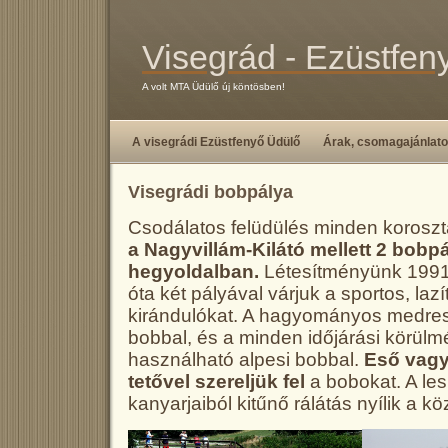
Visegrád - Ezüstfen
A volt MTA Üdülő új köntösben!
A visegrádi Ezüstfenyő Üdülő
Árak, csomagajánlat
Visegrádi bobpálya
Csodálatos felüdülés minden korosz
a Nagyvillám-Kilátó mellett 2 bobp
hegyoldalban.
Létesítményünk 1991
óta két pályával várjuk a sportos, laz
kirándulókat. A hagyományos medres
bobbal, és a minden időjárási körül
használható alpesi bobbal.
Eső vagy
tetővel szereljük fel
a bobokat. A les
kanyarjaiból kitűnő rálátás nyílik a kö