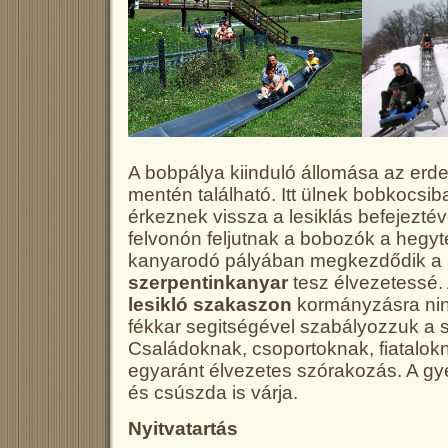
A bobpálya kiinduló állomása az erd
mentén található. Itt ülnek bobkocsi
érkeznek vissza a lesiklás befejezté
felvonón feljutnak a bobozók a hegyte
kanyarodó pályában megkezdődik a l
szerpentinkanyar
tesz élvezetessé.
lesikló szakaszon
kormányzásra ni
fékkar segitségével szabályozzuk a
Családoknak, csoportoknak, fiatalo
egyaránt élvezetes szórakozás. A g
és csúszda is várja.
Nyitvatartás