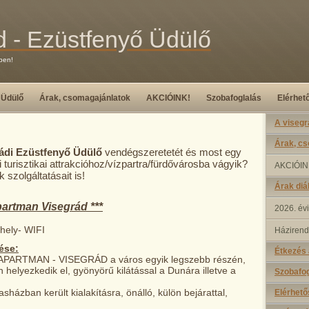
d - Ezüstfenyő Üdülő
ben!
 Üdülő
Árak, csomagajánlatok
AKCIÓINK!
Szobafoglalás
Elérhet
A visegr
Árak, c
rádi Ezüstfenyő Üdülő
vendégszeretetét és most egy
turisztikai attrakcióhoz/vízpartra/fürdővárosba vágyik?
AKCIÓIN
k szolgáltatásait is!
Árak diá
partman Visegrád ***
2026. évi
hely- WIFI
Házirend
ése:
Étkezés 
ARTMAN - VISEGRÁD a város egyik legszebb részén,
helyezkedik el, gyönyörű kilátással a Dunára illetve a
Szobafog
házban került kialakításra, önálló, külön bejárattal,
Elérhető