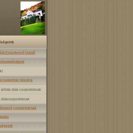
őségeink
ádi Ezüstfenyő Üdülő
somagajánlatok
K!
kcsoportok részére
 árlista diák csoportoknak
 diákcsoportoknak
átutazó csoportoknak
lalás
ségeink