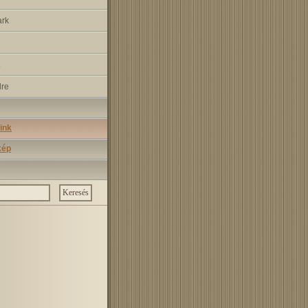
ark
dre
ink
kép