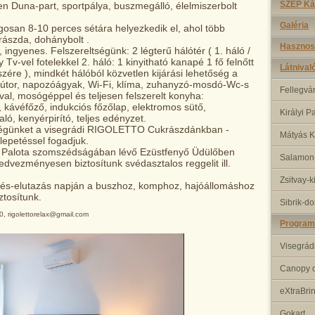
SZÉP Ká
en Duna-part, sportpálya, buszmegálló, élelmiszerbolt
Galéria
osan 8-10 perces sétára helyezkedik el, ahol több
krászda, dohánybolt .
Hasznos
 ingyenes. Felszereltségünk: 2 légterű hálótér ( 1. háló /
y Tv-vel fotelekkel 2. háló: 1 kinyitható kanapé 1 fő felnőtt
Látnival
zére ), mindkét hálóból közvetlen kijárási lehetőség a
zbútor, napozóágyak, Wi-Fi, klíma, zuhanyzó-mosdó-Wc-s
Fellegvá
val, mosógéppel és teljesen felszerelt konyha:
, kávéfőző, indukciós főzőlap, elektromos sütő,
Királyi P
aló, kenyérpirító, teljes edényzet.
günket a visegrádi RIGOLETTO Cukrászdánkban -
Mátyás K
lepetéssel fogadjuk.
yi Palota szomszédságában lévő Ezüstfenyő Üdülőben
Salamon-
dvezményesen biztosítunk svédasztalos reggelit ill.
Zsitvay-k
és-elutazás napján a buszhoz, komphoz, hajóállomáshoz
ztosítunk.
Sibrik-d
, rigolettorelax@gmail.com
Program
Visegrád
Canopy d
eXtraBri
Gokart