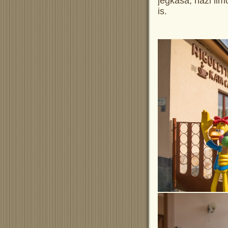
jégkása, házi lim
is.