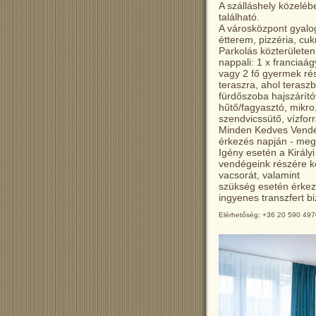
A szálláshely közeléb
található.
A városközpont gyalog
étterem, pizzéria, cu
Parkolás közterületen,
nappali: 1 x franciaág
vagy 2 fő gyermek rés
teraszra, ahol teras
fürdőszoba hajszárító
hűtő/fagyasztó, mikro
szendvicssütő, vízforr
Minden Kedves Vendé
érkezés napján - meg
Igény esetén a Királ
vendégeink részére ke
vacsorát, valamint
szükség esetén érkez
ingyenes transzfert bi
Elérhetőség: +36 20 590 4970