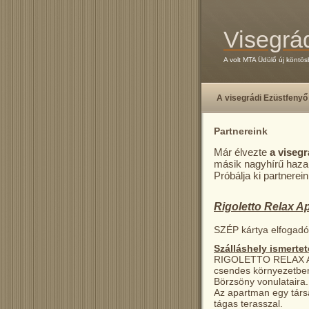
Visegrá
A volt MTA Üdülő új köntös
A visegrádi Ezüstfenyő
Partnereink
Már élvezte
a viseg
másik nagyhírű hazai 
Próbálja ki partnerein
Rigoletto Relax A
SZÉP kártya elfogadó
Szálláshely ismertet
RIGOLETTO RELAX AP
csendes környezetben 
Börzsöny vonulataira.
Az apartman egy társas
tágas terasszal.