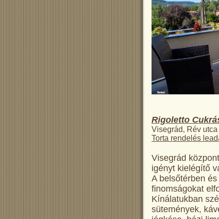
Rigoletto Cukrá
Visegrád, Rév utca
Torta rendelés lea
Visegrád központ
igényt kielégítő 
A belsőtérben és
finomságokat elf
Kínálatukban szé
sütemények, kávé