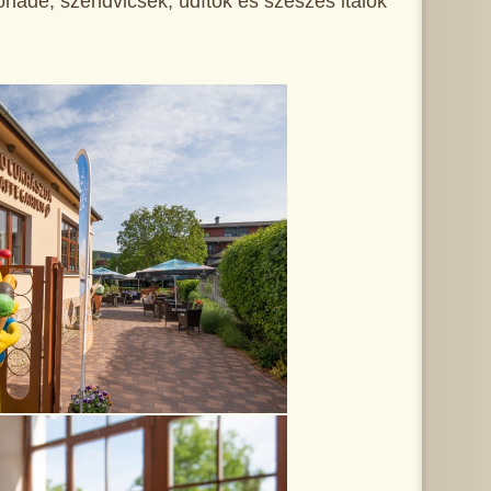
onádé, szendvicsek, üdítők és szeszes italok