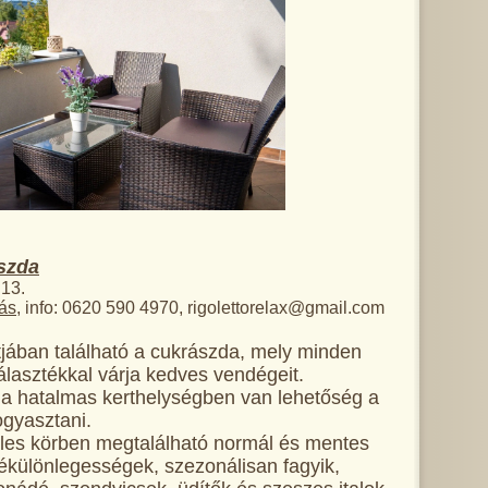
szda
 13.
dás
, info: 0620 590 4970, rigolettorelax@gmail.com
jában található a cukrászda, mely minden
választékkal várja kedves vendégeit.
 a hatalmas kerthelységben van lehetőség a
ogyasztani.
les körben megtalálható normál és mentes
különlegességek, szezonálisan fagyik,