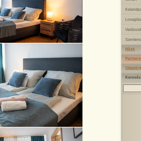
Kalandp
Lovaglás
Vadászat
Szenten
Hírek
Partnere
Oldaltér
Keresés