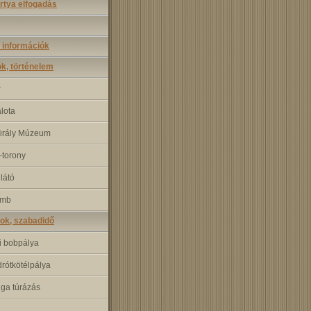
rtya elfogadás
 információk
ók, történelem
r
alota
irály Múzeum
torony
ilátó
omb
ok, szabadidő
i bobpálya
rótkötélpálya
nga túrázás